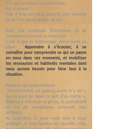
S’il rate, la saison sera terminée…
Est-il serein ?
Prêt à tirer ses deux Lancers, peu importe
ce qu’il se passe autour de lui…
Bref, une multitude d’émotions et de
sensations peuvent se bousculer.
C’est là que la Sophrologie prend toute sa
place :
Apprendre à s’écouter, à se
connaître pour comprendre ce qui se passe
en nous dans ces moments, et mobiliser
les ressources et habiletés mentales dont
nous aurons besoin pour faire face à la
situation.
Prenons cet autre exemple :
Dernièrement, un golfeur averti m’a dit «
j’ai eu peur de taper ce putt d’un mètre ».
Habitué à effectuer ce geste, ce putt décisif
en fin de compétition paraissait très
différent.
Au quotidien, la peur nous aide à nous
protéger, à nous mettre en sécurité, mais
dans cette situation, elle était une émotion