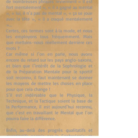
de nombreuses phrases reviennent « il est
fort mentalement », « il a gagné au mental
», « lui, il n’a pas de mental », « ça se joue
avec la tête », « il a craqué mentalement
»…
Certes, ces termes sont à la mode, et nous
les employons tous fréquemment. Mais
que mettons-nous réellement derrière ces
mots ?
Car même si l’on en parle, nous avons
encore du retard sur les pays anglo-saxons,
et bien que l’intérêt de la Sophrologie et
de la Préparation Mentale pour le sportif
soit reconnu, il faut maintenant se donner
les moyens de mettre les choses en place
pour que cela change !
S’il est indéniable que le Physique, la
Technique, et la Tactique soient la base de
la Performance, il est aujourd’hui reconnu,
que c’est en travaillant le Mental que l’on
pourra faire la différence.
Enfin, au-delà des progrès qualitatifs et
quantitatifs permis par la Sophrologie, ce