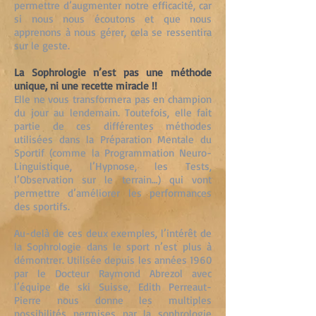
permettre d’augmenter notre efficacité, car
si nous nous écoutons et que nous
apprenons à nous gérer, cela se ressentira
sur le geste.
La Sophrologie n’est pas une méthode
unique, ni une recette miracle !!
Elle ne vous transformera pas en champion
du jour au lendemain. Toutefois, elle fait
partie de ces différentes méthodes
utilisées dans la Préparation Mentale du
Sportif (comme la Programmation Neuro-
Linguistique, l’Hypnose, les Tests,
l’Observation sur le terrain…) qui vont
permettre d’améliorer les performances
des sportifs.
Au-delà de ces deux exemples, l’intérêt de
la Sophrologie dans le sport n’est plus à
démontrer. Utilisée depuis les années 1960
par le Docteur Raymond Abrezol avec
l’équipe de ski Suisse, Edith Perreaut-
Pierre nous donne les multiples
possibilités permises par la sophrologie