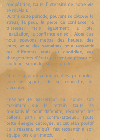
compétition, toute l’intensité de notre vie
se révélait.
Durant cette période, peuvent se côtoyer le
stress, la peur, la perte de confiance, la
tristesse, mais également la joie,
l’exaltation, la confiance en soi… Alors que
nous pouvons mettre des heures, des
jours, voire des semaines pour ressentir
ces différents états au quotidien, ces
changements d’états peuvent se passer en
quelques secondes sur le terrain.
Afin de se gérer au mieux, il est primordial,
pour le sportif, de se connaitre, de
s’écouter.
Imaginez le basketteur qui donne son
maximum sur le terrain, toute sa
combativité pour défendre, récupérer les
ballons, partir en contre-attaque… Toute
cette énergie déployée, et cet élan positif
qu’il ressent, et qu’il fait ressentir à son
équipe lors d’un match.