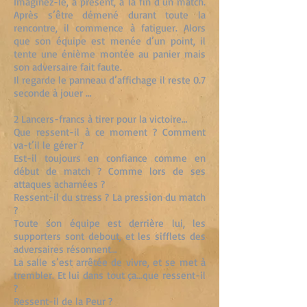
Imaginez-le, à présent, à la fin d’un match.
Après s’être démené durant toute la
rencontre, il commence à fatiguer. Alors
que son équipe est menée d’un point, il
tente une énième montée au panier mais
son adversaire fait faute.
Il regarde le panneau d’affichage il reste 0.7
seconde à jouer …
2 Lancers-francs à tirer pour la victoire…
Que ressent-il à ce moment ? Comment
va-t’il le gérer ?
Est-il toujours en confiance comme en
début de match ? Comme lors de ses
attaques acharnées ?
Ressent-il du stress ? La pression du match
?
Toute son équipe est derrière lui, les
supporters sont debout, et les sifflets des
adversaires résonnent…
La salle s’est arrêtée de vivre, et se met à
trembler. Et lui dans tout ça…que ressent-il
?
Ressent-il de la Peur ?