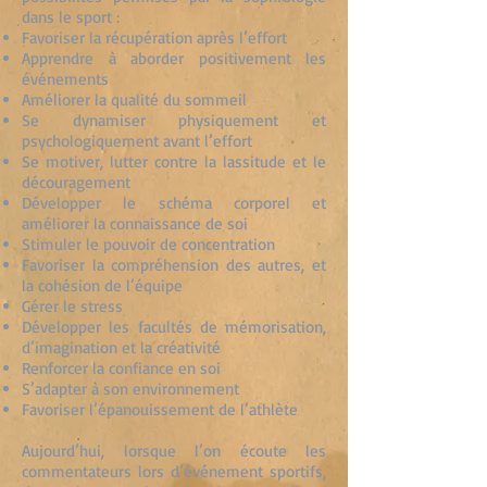
dans le sport :
Favoriser la récupération après l’effort
Apprendre à aborder positivement les
événements
Améliorer la qualité du sommeil
Se dynamiser physiquement et
psychologiquement avant l’effort
Se motiver, lutter contre la lassitude et le
découragement
Développer le schéma corporel et
améliorer la connaissance de soi
Stimuler le pouvoir de concentration
Favoriser la compréhension des autres, et
la cohésion de l’équipe
Gérer le stress
Développer les facultés de mémorisation,
d’imagination et la créativité
Renforcer la confiance en soi
S’adapter à son environnement
Favoriser l’épanouissement de l’athlète
Aujourd’hui, lorsque l’on écoute les
commentateurs lors d’événement sportifs,