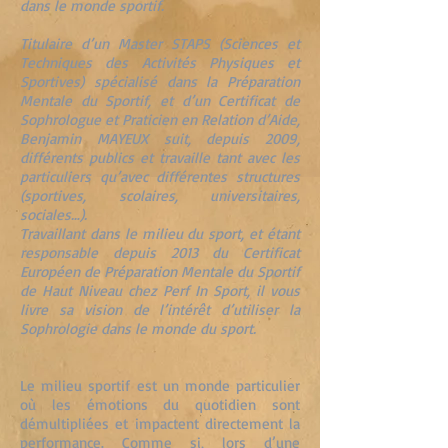
dans le monde sportif.
Titulaire d’un Master STAPS (Sciences et
Techniques des Activités Physiques et
Sportives) spécialisé dans la Préparation
Mentale du Sportif, et d’un Certificat de
Sophrologue et Praticien en Relation d’Aide,
Benjamin MAYEUX suit, depuis 2009,
différents publics et travaille tant avec les
particuliers qu’avec différentes structures
(sportives, scolaires, universitaires,
sociales…).
Travaillant dans le milieu du sport, et étant
responsable depuis 2013 du Certificat
Européen de Préparation Mentale du Sportif
de Haut Niveau chez Perf In Sport, il vous
livre sa vision de l’intérêt d’utiliser la
Sophrologie dans le monde du sport.
Le milieu sportif est un monde particulier
où les émotions du quotidien sont
démultipliées et impactent directement la
performance. Comme si, lors d’une