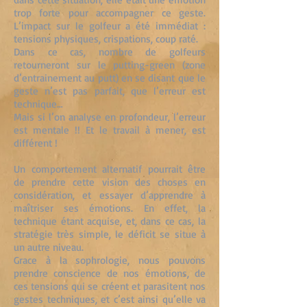
trop forte pour accompagner ce geste.
L’impact sur le golfeur a été immédiat :
tensions physiques, crispations, coup raté.
Dans ce cas, nombre de golfeurs
retourneront sur le putting-green (zone
d’entrainement au putt) en se disant que le
geste n’est pas parfait, que l’erreur est
technique…
Mais si l’on analyse en profondeur, l’erreur
est mentale !! Et le travail à mener, est
différent !
Un comportement alternatif pourrait être
de prendre cette vision des choses en
considération, et essayer d’apprendre à
maîtriser ses émotions. En effet, la
technique étant acquise, et, dans ce cas, la
stratégie très simple, le déficit se situe à
un autre niveau.
Grace à la sophrologie, nous pouvons
prendre conscience de nos émotions, de
ces tensions qui se créent et parasitent nos
gestes techniques, et c’est ainsi qu’elle va