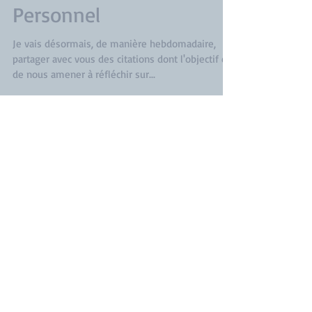
Développement
Personnel
Je vais désormais, de manière hebdomadaire,
partager avec vous des citations dont l'objectif est
de nous amener à réfléchir sur...
Articles à venir
- La Préparation aux Examens
- ...