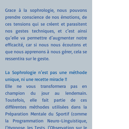
Grace à la sophrologie, nous pouvons 
prendre conscience de nos émotions, de 
ces tensions qui se créent et parasitent 
nos gestes techniques, et c’est ainsi 
qu’elle va permettre d’augmenter notre 
efficacité, car si nous nous écoutons et 
que nous apprenons à nous gérer, cela se 
ressentira sur le geste.
La Sophrologie n’est pas une méthode 
unique, ni une recette miracle !!
Elle ne vous transformera pas en 
champion du jour au lendemain. 
Toutefois, elle fait partie de ces 
différentes méthodes utilisées dans la 
Préparation Mentale du Sportif (comme 
la Programmation Neuro-Linguistique, 
l’Hypnose, les Tests, l’Observation sur le 